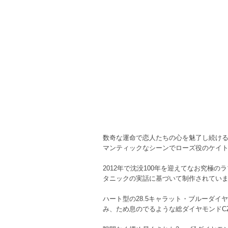
数奇な運命で恋人たちの心を魅了し続け
マンティックなシーンでローズ役のケイ
2012年で沈没100年を迎えてなお究
タニックの実話に基づいて制作されてい
ハート型の28.5キャラット・ブルーダイ
み、ため息のでるような総ダイヤモンドC