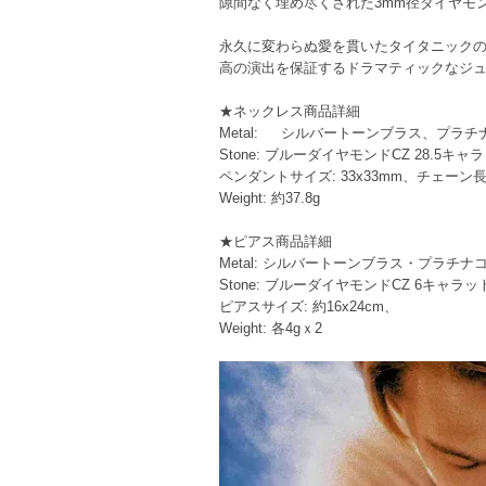
隙間なく埋め尽くされた3mm径ダイヤモ
永久に変わらぬ愛を貫いたタイタニック
高の演出を保証するドラマティックなジ
★ネックレス商品詳細
Metal: シルバートーンブラス、プラチ
Stone: ブルーダイヤモンドCZ 28.5キャ
ペンダントサイズ: 33x33mm、チェーン長さ
Weight: 約37.8g
★ピアス商品詳細
Metal: シルバートーンブラス・プラチナ
Stone: ブルーダイヤモンドCZ 6キャラッ
ピアスサイズ: 約16x24cm、
Weight: 各4gｘ2