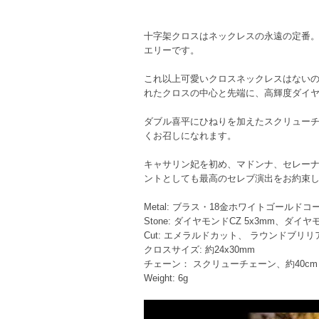
十字架クロスはネックレスの永遠の定番
エリーです。
これ以上可愛いクロスネックレスはないの
れたクロスの中心と先端に、高輝度ダイヤ
ダブル喜平にひねりを加えたスクリュー
くお召しになれます。
キャサリン妃を初め、マドンナ、セレーナ
ントとしても最高のセレブ演出をお約束
Metal: ブラス・18金ホワイトゴールドコ
Stone: ダイヤモンドCZ 5x3mm、ダイヤモ
Cut: エメラルドカット、 ラウンドブリ
クロスサイズ: 約24x30mm
チェーン： スクリューチェーン、約40c
Weight: 6g