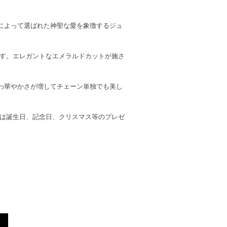
によって選ばれた神聖な愛を象徴するジュ
です。エレガントなエメラルドカットが施さ
わ華やかさが増してチェーン単独でも美し
スは誕生日、記念日、クリスマス等のプレゼ