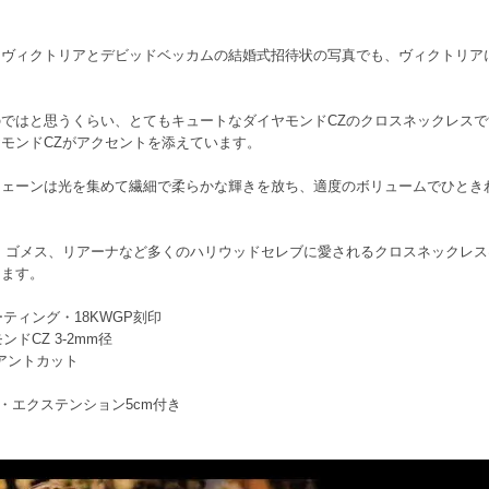
。ヴィクトリアとデビッドベッカムの結婚式招待状の写真でも、ヴィクトリア
ではと思うくらい、とてもキュートなダイヤモンドCZのクロスネックレス
モンドCZがアクセントを添えています。
チェーンは光を集めて繊細で柔らかな輝きを放ち、適度のボリュームでひとき
 ゴメス、リアーナなど多くのハリウッドセレブに愛されるクロスネックレ
します。
ーティング・18KWGP刻印
ンドCZ 3-2mm径
リアントカット
m・エクステンション5cm付き